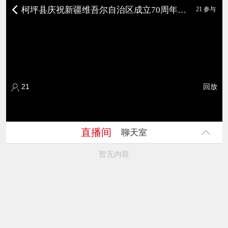
柯坪县庆祝新疆维吾尔自治区成立70周年文化体育系列活动暨“跟着村BA去旅行”“铸牢杯”篮球邀请赛
21 参与
21
回放
直播间
聊天室
暂无内容